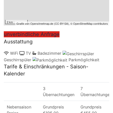
2 km
Grafik von
Openstreetmap.de
(
CC-BY-SA
),
© OpenStreetMap contributors
unverbindliche Anfrage
Ausstattung
WiFi
TV
Badezimmer
Geschirrspüler
Parkmöglichkeit
Tarife & Einschränkungen - Saison-
Kalender
3
7
Übernachtungen
Übernachtungen
Nebensaison
Grundpreis
Grundpreis