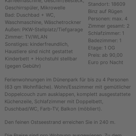
Kaffeemaschine, Geschirr/Besteck,
Standort: 18609
Geschirrspüler, Mikrowelle
Binz auf Rügen
Bad: Duschbad + WC,
Personen: max. 4
Waschmaschine, Wäschetrockner
Zimmer gesamt: 2
Außen: PKW-Stellplatz/Tiefgarage
Schlafzimmer: 1
Zimmer: TV/WLAN
Badezimmer: 1
Sonstiges: kinderfreundlich,
Etage: 1 OG
Haustiere sind nicht gestattet
Preis: ab 90,00
Kinderbett + Hochstuhl stellbar
Euro pro Nacht
(gegen Gebühr)
Ferienwohnungen im Dünenpark für bis zu 4 Personen
(63 qm Wohnfläche). Wohn/Esszimmer mit gemütlicher
Doppelcouch zum ausklappen, komplett ausgestattete
Küchenzeile, Schlafzimmer mit Doppelbett,
Duschbad/WC, Farb-TV, Balkon (möbliert).
Den feinen Ostseestrand erreichen Sie in 240 m.
Die Preise sind pro Wohnung ausgewiesen. Zu dem