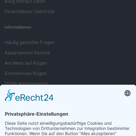
Burg Rotraut Sellin
Ferienhäuser Vaschvitz
Informationen
Häufig gestellte Fragen
Appartement Service
Am Meer auf Rügen
Sonneninsel Rügen
FDGB Appartements
Sie haben Fragen?
038393 699677
Oder nutzen Sie unser Kontaktformular