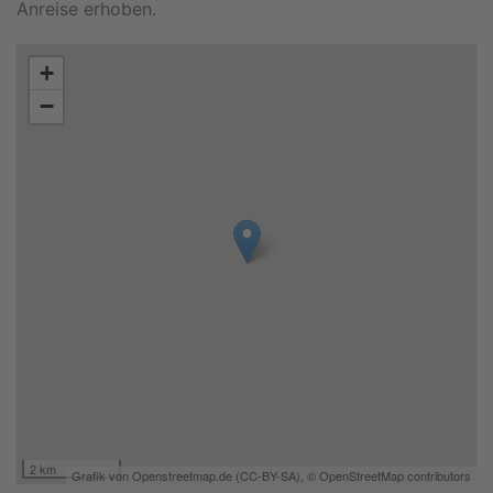
Anreise erhoben.
+
−
2 km
Grafik von
Openstreetmap.de
(
CC-BY-SA
),
© OpenStreetMap contributors