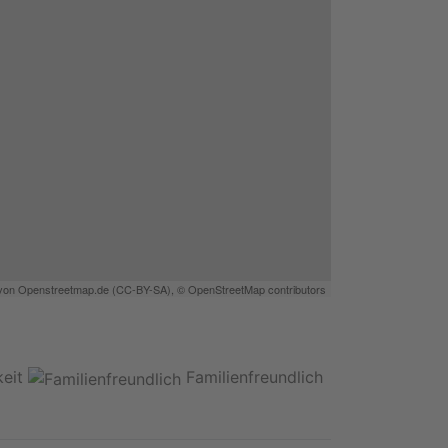
 von
Openstreetmap.de
(
CC-BY-SA
),
© OpenStreetMap contributors
eit
Familienfreundlich