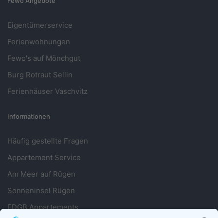
Fewo Angebote
Eigentümerservice
Ferienwohnungen
Fewo's auf Mönchgut
Burg Rotraut Sellin
Ferienhäuser Vaschvitz
Informationen
Häufig gestellte Fragen
Appartement Service
Am Meer auf Rügen
Sonneninsel Rügen
FDGB Appartements