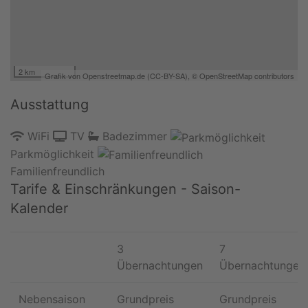
2 km
Grafik von
Openstreetmap.de
(
CC-BY-SA
),
© OpenStreetMap contributors
Ausstattung
WiFi
TV
Badezimmer
Parkmöglichkeit
Familienfreundlich
Tarife & Einschränkungen - Saison-
Kalender
3
7
Übernachtungen
Übernachtungen
Nebensaison
Grundpreis
Grundpreis