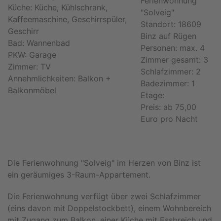
Ferienwohnung
Küche: Küche, Kühlschrank,
"Solveig"
Kaffeemaschine, Geschirrspüler,
Standort: 18609
Geschirr
Binz auf Rügen
Bad: Wannenbad
Personen: max. 4
PKW: Garage
Zimmer gesamt: 3
Zimmer: TV
Schlafzimmer: 2
Annehmlichkeiten: Balkon +
Badezimmer: 1
Balkonmöbel
Etage:
Preis: ab 75,00
Euro pro Nacht
Die Ferienwohnung "Solveig" im Herzen von Binz ist
ein geräumiges 3-Raum-Appartement.
Die Ferienwohnung verfügt über zwei Schlafzimmer
(eins davon mit Doppelstockbett), einem Wohnbereich
mit Zugang zum Balkon, einer Küche mit Essbreich und