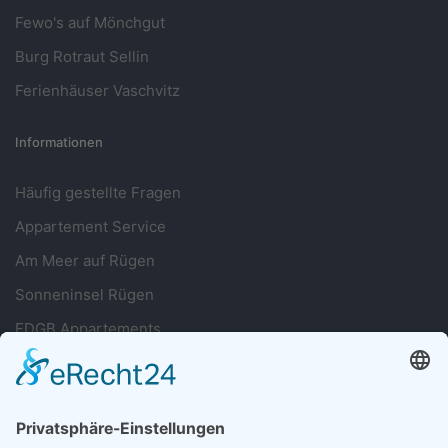
Fewo's auf Mönchgut
Burg Rotraut Sellin
Ferienhäuser Vaschvitz
Informationen
Häufig gestellte Fragen
Appartement Service
Am Meer auf Rügen
Sonneninsel Rügen
FDGB Appartements
Sie haben Fragen?
038393 699677