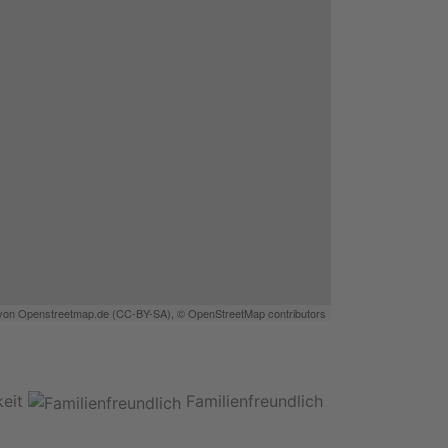
 von
Openstreetmap.de
(
CC-BY-SA
),
© OpenStreetMap contributors
eit
Familienfreundlich